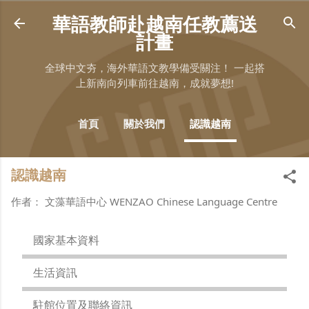
跳至主要內容
華語教師赴越南任教薦送
計畫
全球中文夯，海外華語文教學備受關注！ 一起搭
上新南向列車前往越南，成就夢想!
首頁
關於我們
認識越南
計畫簡介
更多…
華師經驗談
認識越南
作者：
文藻華語中心 WENZAO Chinese Language Centre
國家基本資料
生活資訊
駐館位置及聯絡資訊